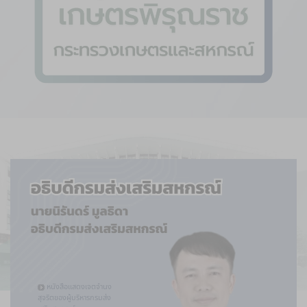
หนังสือแสดงเจตจำนง
สุจริตของผู้บริหารกรมส่ง