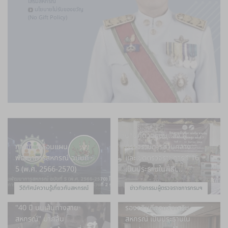
เสริมสหกรณ์
นโยบายไม่รับของขวัญ
(No Gift Policy)
นายคีตวุฒิ นับแสง ผู้
การขับเคลื่อนแผน
ตรวจราชการส่วนกลาง
พัฒนาการสหกรณ์ ฉบับที่
และเขตตรวจราชการที่ 16
5 (พ.ศ. 2566-2570)
เป็นประธานในพิธีเ...
วีดิทัศน์ความรู้เกี่ยวกับสหกรณ์
ข่าวกิจกรรมผู้ตรวจราชการกรมฯ
"40 ปี บนเส้นทางสาย
รองอธิบดีกรมส่งเสริม
สหกรณ์" มากล้น
สหกรณ์ เป็นประธานใน