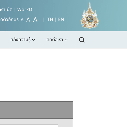
ทราเน็ต
|
WorkD
A
A
ดตัวอักษร
| TH |
EN
A
คลังความรู้
ติดต่อเรา