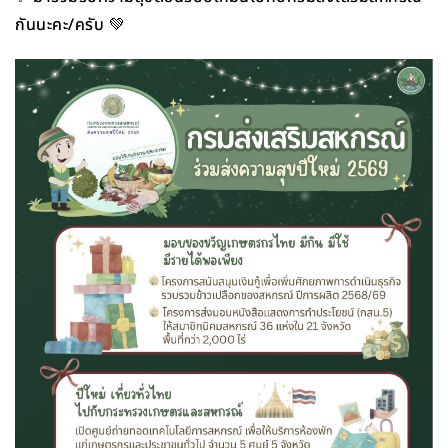
กันนะคะ/ครับ
💚