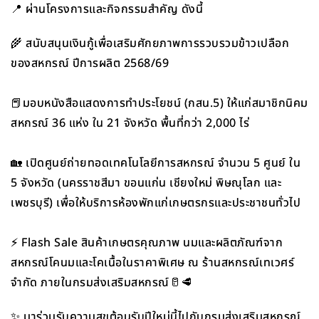
📍 ผ่านโครงการและกิจกรรมสำคัญ ดังนี้
🌾 สนับสนุนเงินกู้เพื่อเสริมศักยภาพการรวบรวมข้าวเปลือก
ของสหกรณ์ ปีการผลิต 2568/69
📕มอบหนังสือแสดงการทำประโยชน์ (กสน.5) ให้แก่สมาชิกนิคม
สหกรณ์ 36 แห่ง ใน 21 จังหวัด พื้นที่กว่า 2,000 ไร่
🏡 เปิดศูนย์ถ่ายทอดเทคโนโลยีการสหกรณ์ จำนวน 5 ศูนย์ ใน
5 จังหวัด (นครราชสีมา ขอนแก่น เชียงใหม่ พิษณุโลก และ
เพชรบุรี) เพื่อให้บริการห้องพักแก่เกษตรกรและประชาชนทั่วไป
⚡ Flash Sale สินค้าเกษตรคุณภาพ นมและผลิตภัณฑ์จาก
สหกรณ์โคนมและโคเนื้อในราคาพิเศษ ณ ร้านสหกรณ์เทเวศร์
จำกัด ภายในกรมส่งเสริมสหกรณ์🥛🥩
✨ มาร่วมรับความสุขต้อนรับปีใหม่นี้ไปกับกรมส่งเสริมสหกรณ์