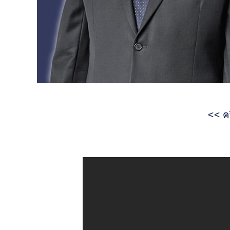
<<
คล