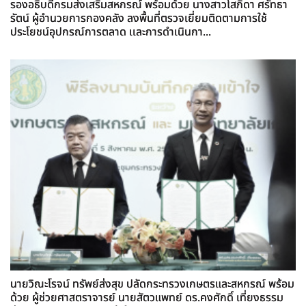
รองอธิบดีกรมส่งเสริมสหกรณ์ พร้อมด้วย นางสาวโสภิดา ศรัทธา
รัตน์ ผู้อำนวยการกองคลัง ลงพื้นที่ตรวจเยี่ยมติดตามการใช้
ประโยชน์อุปกรณ์การตลาด เเละการดำเนินกา...
นายวิณะโรจน์ ทรัพย์ส่งสุข ปลัดกระทรวงเกษตรและสหกรณ์ พร้อม
ด้วย ผู้ช่วยศาสตราจารย์ นายสัตวแพทย์ ดร.คงศักดิ์ เที่ยงธรรม