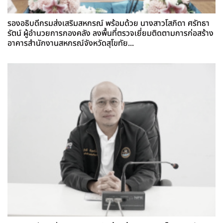
รองอธิบดีกรมส่งเสริมสหกรณ์ พร้อมด้วย นางสาวโสภิดา ศรัทธา
รัตน์ ผู้อำนวยการกองคลัง ลงพื้นที่ตรวจเยี่ยมติดตามการก่อสร้าง
อาคารสำนักงานสหกรณ์จังหวัดสุโขทัย...