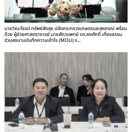
นายวิณะโรจน์ ทรัพย์ส่งสุข ปลัดกระทรวงเกษตรและสหกรณ์ พร้อม
ด้วย ผู้ช่วยศาสตราจารย์ นายสัตวแพทย์ ดร.คงศักดิ์ เที่ยงธรรม
ร่วมลงนามบันทึกความเข้าใจ (MOU) ร...