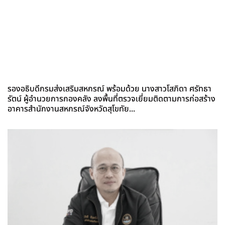
รองอธิบดีกรมส่งเสริมสหกรณ์ พร้อมด้วย นางสาวโสภิดา ศรัทธา
รัตน์ ผู้อำนวยการกองคลัง ลงพื้นที่ตรวจเยี่ยมติดตามการก่อสร้าง
อาคารสำนักงานสหกรณ์จังหวัดสุโขทัย...