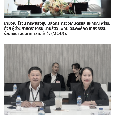
นายวิณะโรจน์ ทรัพย์ส่งสุข ปลัดกระทรวงเกษตรและสหกรณ์ พร้อม
ด้วย ผู้ช่วยศาสตราจารย์ นายสัตวแพทย์ ดร.คงศักดิ์ เที่ยงธรรม
ร่วมลงนามบันทึกความเข้าใจ (MOU) ร...