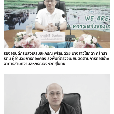
รองอธิบดีกรมส่งเสริมสหกรณ์ พร้อมด้วย นางสาวโสภิดา ศรัทธา
รัตน์ ผู้อำนวยการกองคลัง ลงพื้นที่ตรวจเยี่ยมติดตามการก่อสร้าง
อาคารสำนักงานสหกรณ์จังหวัดสุโขทัย...