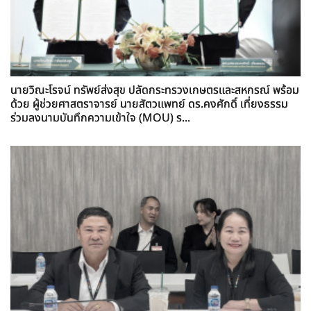
นายวิณะโรจน์ ทรัพย์ส่งสุข ปลัดกระทรวงเกษตรและสหกรณ์ พร้อม
ด้วย ผู้ช่วยศาสตราจารย์ นายสัตวแพทย์ ดร.คงศักดิ์ เที่ยงธรรม
ร่วมลงนามบันทึกความเข้าใจ (MOU) ร...