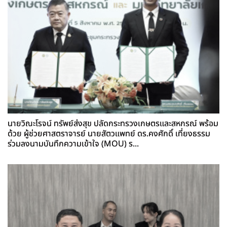
นายวิณะโรจน์ ทรัพย์ส่งสุข ปลัดกระทรวงเกษตรและสหกรณ์ พร้อม
ด้วย ผู้ช่วยศาสตราจารย์ นายสัตวแพทย์ ดร.คงศักดิ์ เที่ยงธรรม
ร่วมลงนามบันทึกความเข้าใจ (MOU) ร...