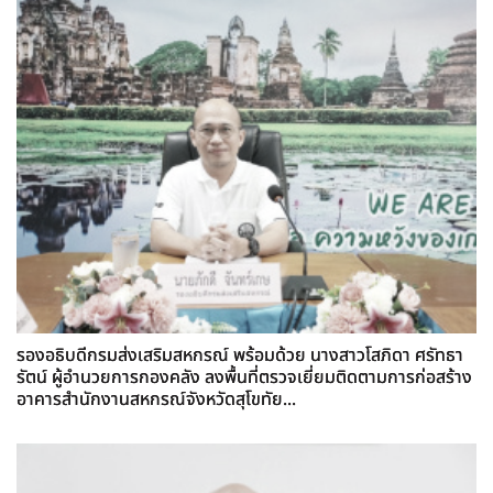
รองอธิบดีกรมส่งเสริมสหกรณ์ พร้อมด้วย นางสาวโสภิดา ศรัทธา
รัตน์ ผู้อำนวยการกองคลัง ลงพื้นที่ตรวจเยี่ยมติดตามการก่อสร้าง
อาคารสำนักงานสหกรณ์จังหวัดสุโขทัย...