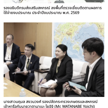
รองอธิบดีกรมส่งเสริมสหกรณ์ ลงพื้นที่ตรวจเยี่ยมติดตามผลการ
ใช้จ่ายงบประมาณ ประจำปีงบประมาณ พ.ศ. 2569
นางสาวนฤมล สงวนวงศ์ รองปลัดกระทรวงเกษตรและสหกรณ์
เข้าหารือกับนายวาตานาเบะ โยอิจิ (Mr. WATANABE Yoichi)