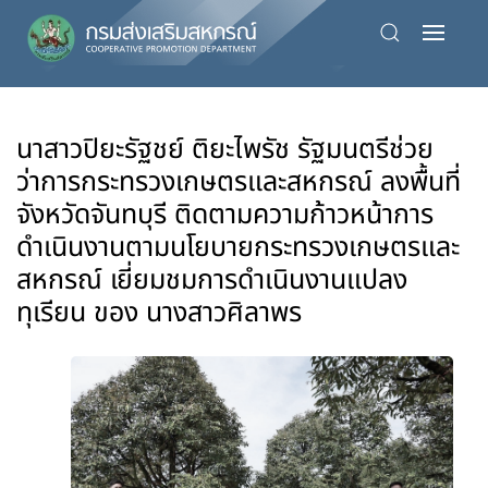
Skip
to
main
content
นาสาวปิยะรัฐชย์ ติยะไพรัช รัฐมนตรีช่วย
ว่าการกระทรวงเกษตรและสหกรณ์ ลงพื้นที่
จังหวัดจันทบุรี ติดตามความก้าวหน้าการ
ดำเนินงานตามนโยบายกระทรวงเกษตรและ
สหกรณ์ เยี่ยมชมการดำเนินงานแปลง
ทุเรียน ของ นางสาวศิลาพร