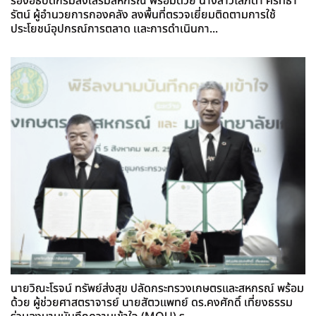
รองอธิบดีกรมส่งเสริมสหกรณ์ พร้อมด้วย นางสาวโสภิดา ศรัทธา
รัตน์ ผู้อำนวยการกองคลัง ลงพื้นที่ตรวจเยี่ยมติดตามการใช้
ประโยชน์อุปกรณ์การตลาด เเละการดำเนินกา...
นายวิณะโรจน์ ทรัพย์ส่งสุข ปลัดกระทรวงเกษตรและสหกรณ์ พร้อม
ด้วย ผู้ช่วยศาสตราจารย์ นายสัตวแพทย์ ดร.คงศักดิ์ เที่ยงธรรม