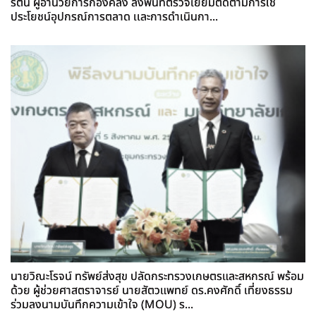
รัตน์ ผู้อำนวยการกองคลัง ลงพื้นที่ตรวจเยี่ยมติดตามการใช้
ประโยชน์อุปกรณ์การตลาด เเละการดำเนินกา...
นายวิณะโรจน์ ทรัพย์ส่งสุข ปลัดกระทรวงเกษตรและสหกรณ์ พร้อม
ด้วย ผู้ช่วยศาสตราจารย์ นายสัตวแพทย์ ดร.คงศักดิ์ เที่ยงธรรม
ร่วมลงนามบันทึกความเข้าใจ (MOU) ร...