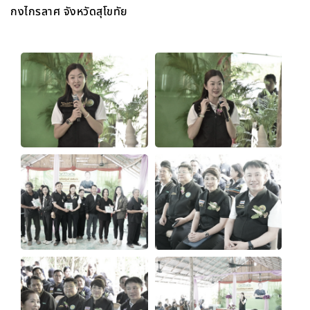
กงไกรลาศ จังหวัดสุโขทัย