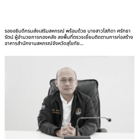
รองอธิบดีกรมส่งเสริมสหกรณ์ พร้อมด้วย นางสาวโสภิดา ศรัทธา
รัตน์ ผู้อำนวยการกองคลัง ลงพื้นที่ตรวจเยี่ยมติดตามการก่อสร้าง
อาคารสำนักงานสหกรณ์จังหวัดสุโขทัย...