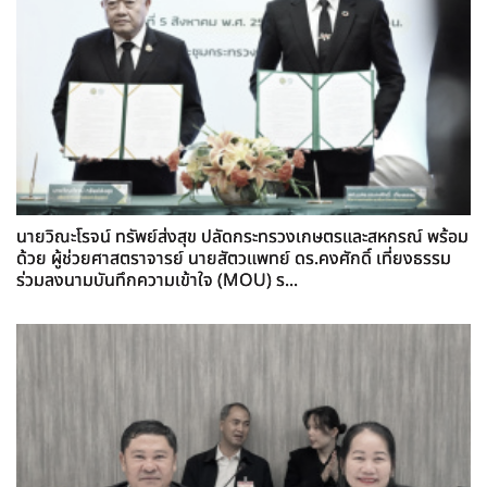
นายวิณะโรจน์ ทรัพย์ส่งสุข ปลัดกระทรวงเกษตรและสหกรณ์ พร้อม
ด้วย ผู้ช่วยศาสตราจารย์ นายสัตวแพทย์ ดร.คงศักดิ์ เที่ยงธรรม
ร่วมลงนามบันทึกความเข้าใจ (MOU) ร...