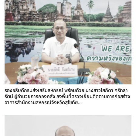
รองอธิบดีกรมส่งเสริมสหกรณ์ พร้อมด้วย นางสาวโสภิดา ศรัทธา
รัตน์ ผู้อำนวยการกองคลัง ลงพื้นที่ตรวจเยี่ยมติดตามการก่อสร้าง
อาคารสำนักงานสหกรณ์จังหวัดสุโขทัย...