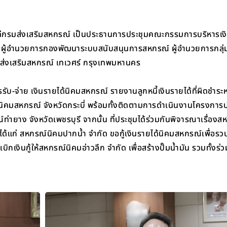
บดีกรมส่งเสริมสหกรณ์ เป็นประธานการประชุมคณะกรรมการบริหารเงิ
ล ผู้อำนวยการกองพัฒนาระบบสนับสนุนการสหกรณ์ ผู้อำนวยการกลุ่ม
 กรมส่งเสริมสหกรณ์ เทเวศร์ กรุงเทพมหานคร
ับ-จ่าย เงินรายได้นิคมสหกรณ์ รายงานลูกหนี้เงินรายได้ที่ผิดชำระหน
นิคมสหกรณ์ จังหวัดกระบี่ พร้อมทั้งติดตามการดำเนินงานโครงการป
ายาง จังหวัดเพชรบุรี จากนั้น ที่ประชุมได้ร่วมกันพิจารณาเรื่องส
ได้แก่ สหกรณ์นิคมปากน้ำ จำกัด ขอกู้เงินรายได้นิคมสหกรณ์เพื่อร
เงินกู้ให้สหกรณ์นิคมอ่าวลึก จำกัด เพื่อสร้างปั๊มน้ำมัน รวมทั้งร่ว