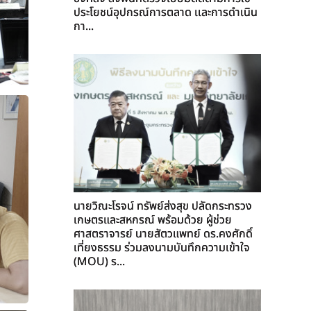
ประโยชน์อุปกรณ์การตลาด เเละการดำเนิน
กา...
นายวิณะโรจน์ ทรัพย์ส่งสุข ปลัดกระทรวง
เกษตรและสหกรณ์ พร้อมด้วย ผู้ช่วย
ศาสตราจารย์ นายสัตวแพทย์ ดร.คงศักดิ์
เที่ยงธรรม ร่วมลงนามบันทึกความเข้าใจ
(MOU) ร...