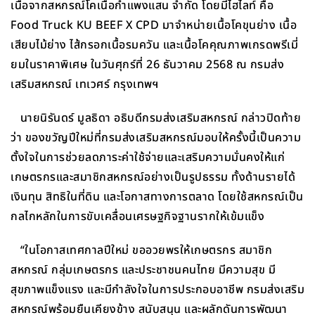
เนื้อจากสหกรณ์โคเนื้อกำแพงแสน จำกัด โดยมีไฮไลท์ คือ
Food Truck KU BEEF X CPD มาจำหน่ายเนื้อโคขุนย่าง เนื้อ
เสียบไม้ย่าง ไส้กรอกเนื้อรมควัน และเนื้อโคคุณภาพเกรดพรีเมี่
ยมในราคาพิเศษ ในวันศุกร์ที่ 26 ธันวาคม 2568 ณ กรมส่ง
เสริมสหกรณ์ เทเวศร์ กรุงเทพฯ
นายนิรันดร์ มูลธิดา อธิบดีกรมส่งเสริมสหกรณ์ กล่าวปิดท้าย
ว่า ของขวัญปีใหม่ที่กรมส่งเสริมสหกรณ์มอบให้ครั้งนี้เป็นความ
ตั้งใจในการช่วยลดภาระค่าใช้จ่ายและเสริมความมั่นคงให้แก่
เกษตรกรและสมาชิกสหกรณ์อย่างเป็นรูปธรรม ทั้งด้านรายได้
เงินทุน สิทธิในที่ดิน และโอกาสทางการตลาด โดยใช้สหกรณ์เป็น
กลไกหลักในการขับเคลื่อนเศรษฐกิจฐานรากให้เข้มแข็ง
“ในโอกาสเทศกาลปีใหม่ ขออวยพรให้เกษตรกร สมาชิก
สหกรณ์ กลุ่มเกษตรกร และประชาชนคนไทย มีความสุข มี
สุขภาพแข็งแรง และมีกำลังใจในการประกอบอาชีพ กรมส่งเสริม
สหกรณ์พร้อมยืนเคียงข้าง สนับสนุน และผลักดันการพัฒนา